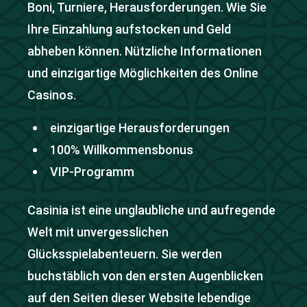
Boni, Turniere, Herausforderungen. Wie Sie
Ihre Einzahlung aufstocken und Geld
abheben können. Nützliche Informationen
und einzigartige Möglichkeiten des Online
Casinos.
einzigartige Herausforderungen
100% Willkommensbonus
VIP-Programm
Casinia ist eine unglaubliche und aufregende
Welt mit unvergesslichen
Glücksspielabenteuern. Sie werden
buchstäblich von den ersten Augenblicken
auf den Seiten dieser Website lebendige