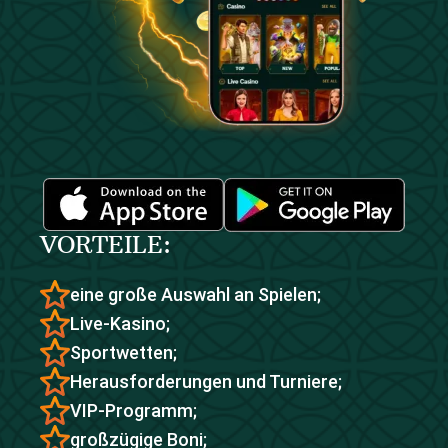
VORTEILE:
eine große Auswahl an Spielen;
Live-Kasino;
Sportwetten;
Herausforderungen und Turniere;
VIP-Programm;
großzügige Boni;