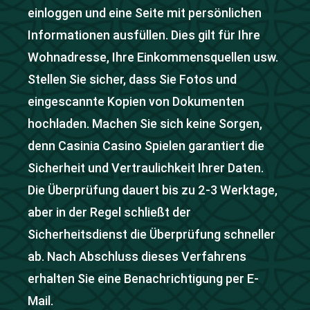
einloggen und eine Seite mit persönlichen
Informationen ausfüllen. Dies gilt für Ihre
Wohnadresse, Ihre Einkommensquellen usw.
Stellen Sie sicher, dass Sie Fotos und
eingescannte Kopien von Dokumenten
hochladen. Machen Sie sich keine Sorgen,
denn Casinia Casino Spielen garantiert die
Sicherheit und Vertraulichkeit Ihrer Daten.
Die Überprüfung dauert bis zu 2-3 Werktage,
aber in der Regel schließt der
Sicherheitsdienst die Überprüfung schneller
ab. Nach Abschluss dieses Verfahrens
erhalten Sie eine Benachrichtigung per E-
Mail.