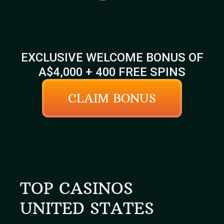
EXCLUSIVE WELCOME BONUS OF
A$4,000 + 400 FREE SPINS
CLAIM BONUS
TOP CASINOS
UNITED STATES