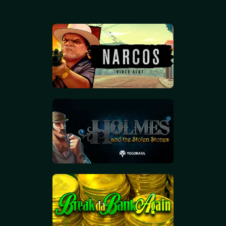
Play now
Play now
Play now