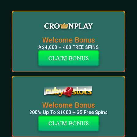
Welcome Bonus
A$4,000 + 400 FREE SPINS
CLAIM BONUS
Welcome Bonus
300% Up To $1000 + 35 Free Spins
CLAIM BONUS