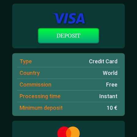
DEPOSIT
Type
Credit Card
Country
World
Commission
Free
Processing time
Instant
Minimum deposit
10 €