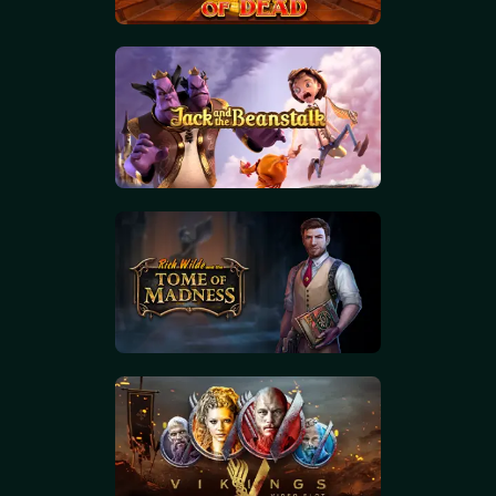
Play now
Play now
Play now