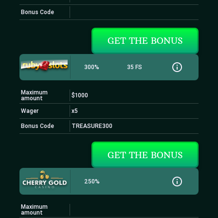
Bonus Code
GET THE BONUS
300%
35 FS
Maximum
$1000
amount
Wager
x5
Bonus Code
TREASURE300
GET THE BONUS
250%
Maximum
amount