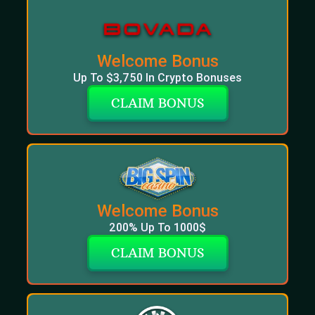
Welcome Bonus
Up To $3,750 In Crypto Bonuses
CLAIM BONUS
Welcome Bonus
200% Up To 1000$
CLAIM BONUS