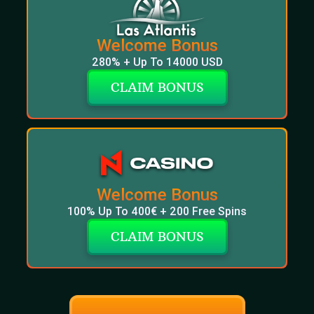
Welcome Bonus
280% + Up To 14000 USD
CLAIM BONUS
Welcome Bonus
100% Up To 400€ + 200 Free Spins
CLAIM BONUS