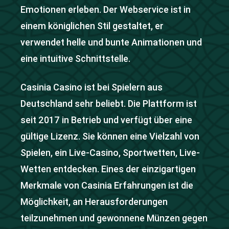
Emotionen erleben. Der Webservice ist in
einem königlichen Stil gestaltet, er
verwendet helle und bunte Animationen und
eine intuitive Schnittstelle.
Casinia Casino ist bei Spielern aus
Deutschland sehr beliebt. Die Plattform ist
seit 2017 in Betrieb und verfügt über eine
gültige Lizenz. Sie können eine Vielzahl von
Spielen, ein Live-Casino, Sportwetten, Live-
Wetten entdecken. Eines der einzigartigen
Merkmale von Casinia Erfahrungen ist die
Möglichkeit, an Herausforderungen
teilzunehmen und gewonnene Münzen gegen